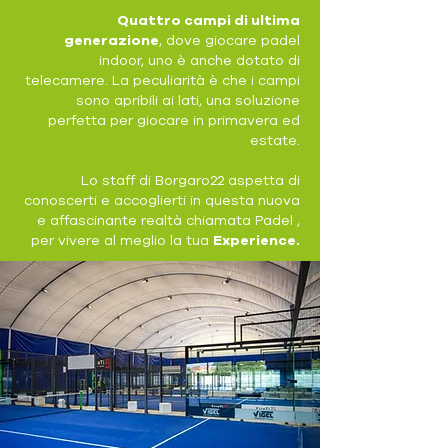
Quattro campi di ultima
generazione
, dove giocare padel
indoor, uno è anche dotato di
telecamere. La peculiarità è che i campi
sono apribili ai lati, una soluzione
perfetta per giocare in primavera ed
estate.
Lo staff di Borgaro22 aspetta di
conoscerti e accoglierti in questa nuova
e affascinante realtà chiamata Padel ,
per vivere al meglio la tua
Experience.