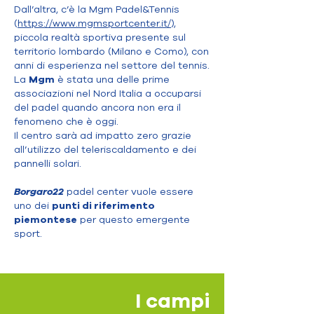
Dall’altra, c’è la Mgm Padel&Tennis
(
https://www.mgmsportcenter.it/
),
piccola realtà sportiva presente sul
territorio lombardo (Milano e Como), con
anni di esperienza nel settore del tennis.
La
Mgm
è stata una delle prime
associazioni nel Nord Italia a occuparsi
del padel quando ancora non era il
fenomeno che è oggi.
Il centro sarà ad impatto zero grazie
all’utilizzo del teleriscaldamento e dei
pannelli solari.
Borgaro
22
padel center vuole essere
uno dei
punti di riferimento
piemontese
per questo emergente
sport.
I campi