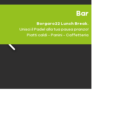
Bar
Borgaro22 Lunch Break.
Unisci il Padel alla tua pausa pranzo!
Piatti caldi - Panini - Caffetteria