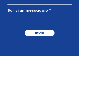
Scrivi un messaggio
Invia
Dove siamo
Via XX Settembre 8, Borgaro Torinese (TO)
Orari
Lun - Dom
09.00 - 23.00